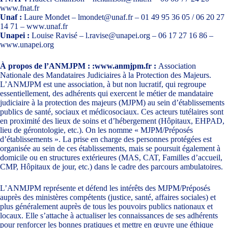
www.fnat.fr
Unaf :
Laure Mondet –
lmondet@unaf.fr
– 01 49 95 36 05 / 06 20 27
14 71 –
www.unaf.fr
Unapei :
Louise Ravisé –
l.ravise@unapei.org
– 06 17 27 16 86 –
www.unapei.org
À propos de l’ANMJPM :
:www.anmjpm.fr
:
Association
Nationale des Mandataires Judiciaires à la Protection des Majeurs.
L’ANMJPM est une association, à but non lucratif, qui regroupe
essentiellement, des adhérents qui exercent le métier de mandataire
judiciaire à la protection des majeurs (MJPM) au sein d’établissements
publics de santé, sociaux et médicosociaux. Ces acteurs tutélaires sont
en proximité des lieux de soins et d’hébergement (Hôpitaux, EHPAD,
lieu de gérontologie, etc.). On les nomme « MJPM/Préposés
d’établissements ». La prise en charge des personnes protégées est
organisée au sein de ces établissements, mais se poursuit également à
domicile ou en structures extérieures (MAS, CAT, Familles d’accueil,
CMP, Hôpitaux de jour, etc.) dans le cadre des parcours ambulatoires.
L’ANMJPM représente et défend les intérêts des MJPM/Préposés
auprès des ministères compétents (justice, santé, affaires sociales) et
plus généralement auprès de tous les pouvoirs publics nationaux et
locaux. Elle s’attache à actualiser les connaissances de ses adhérents
pour renforcer les bonnes pratiques et mettre en œuvre une éthique