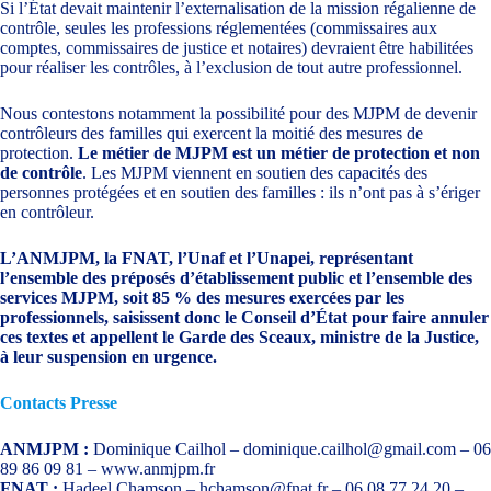
Si l’État devait maintenir l’externalisation de la mission régalienne de
contrôle, seules les professions réglementées (commissaires aux
comptes, commissaires de justice et notaires) devraient être habilitées
pour réaliser les contrôles, à l’exclusion de tout autre professionnel.
Nous contestons notamment la possibilité pour des MJPM de devenir
contrôleurs des familles qui exercent la moitié des mesures de
protection.
Le métier de MJPM est un métier de protection et non
de contrôle
. Les MJPM viennent en soutien des capacités des
personnes protégées et en soutien des familles : ils n’ont pas à s’ériger
en contrôleur.
L’ANMJPM, la FNAT, l’Unaf et l’Unapei, représentant
l’ensemble des préposés d’établissement
public et l’ensemble des
services MJPM, soit 85 % des mesures exercées par les
professionnels, saisissent donc le Conseil d’État pour faire annuler
ces textes et appellent le Garde des Sceaux, ministre de la Justice,
à leur suspension en urgence.
Contacts Presse
ANMJPM :
Dominique Cailhol –
dominique.cailhol@gmail.com
– 06
89 86 09 81 –
www.anmjpm.fr
FNAT :
Hadeel Chamson –
hchamson@fnat.fr
– 06 08 77 24 20 –